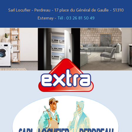
Sarl Locufier - Perdreau - 17 place du Général de Gaulle - 51310
Esternay -
Tél : 03 26 81 50 49