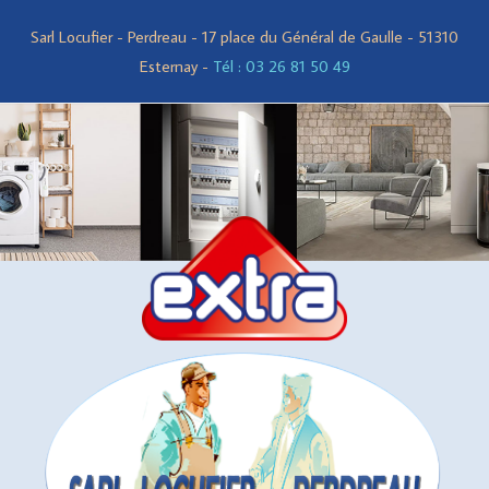
Sarl Locufier - Perdreau - 17 place du Général de Gaulle - 51310
Esternay -
Tél : 03 26 81 50 49