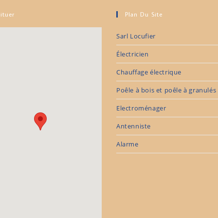
ituer
Plan Du Site
Sarl Locufier
Électricien
Chauffage électrique
Poêle à bois et poêle à granulés
Electroménager
Antenniste
Alarme