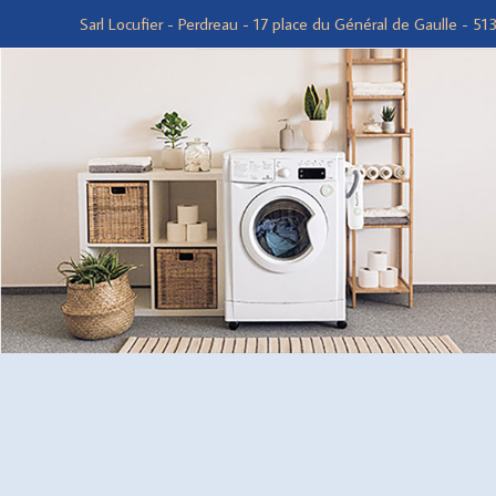
Sarl Locufier - Perdreau - 17 place du Général de Gaulle - 5