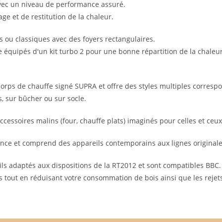
avec un niveau de performance assuré.
age et de restitution de la chaleur.
s ou classiques avec des foyers rectangulaires.
re équipés d'un kit turbo 2 pour une bonne répartition de la chale
corps de chauffe signé SUPRA et offre des styles multiples corresp
, sur bûcher ou sur socle.
essoires malins (four, chauffe plats) imaginés pour celles et ceux q
ance et comprend des appareils contemporains aux lignes originale
ls adaptés aux dispositions de la RT2012 et sont compatibles BBC. 
tout en réduisant votre consommation de bois ainsi que les rejet